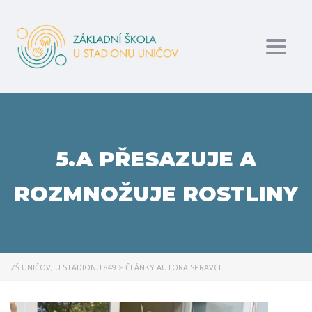
Toggl
5.A PŘESAZUJE A
ROZMNOŽUJE ROSTLINY
ZŠ UNIČOV, U STADIONU 849
>
ČLÁNKY AUTORA:SPRAVCE