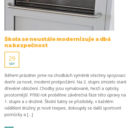
Škola se neustále modernizuje a dbá
na bezpečnost
29
SRP
Během prázdnin jsme na chodbách vyměnili všechny spojovací
dveře za nové, moderní protipožární. Na 2. stupni zmizelo staré
dřevěné obložení. Chodby jsou vymalované, hezčí a opticky
prostornější. Příští rok proběhne závěrečná fáze této úpravy na
1. stupni a v družině. Školní šatny se přizdobily, v každém
oddělení družiny je nové teepee, dokoupily se další sportovní
pomůcky a […]