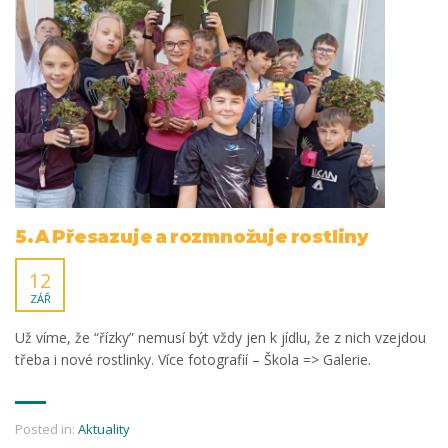
5.A Přesazuje a rozmnožuje rostliny
12
ZÁŘ
Už víme, že “řízky” nemusí být vždy jen k jídlu, že z nich vzejdou
třeba i nové rostlinky. Více fotografií – Škola => Galerie.
Posted in:
Aktuality