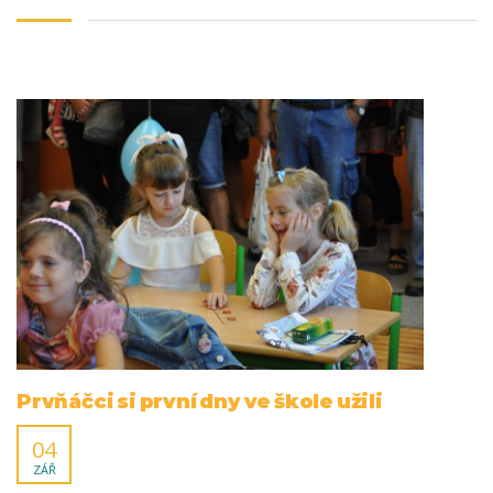
Prvňáčci si první dny ve škole užili
04
ZÁŘ