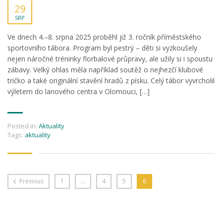
29
SRP
Ve dnech 4.–8. srpna 2025 proběhl již 3. ročník příměstského
sportovního tábora. Program byl pestrý – děti si vyzkoušely
nejen náročné tréninky florbalové průpravy, ale užily si i spoustu
zábavy. Velký ohlas měla například soutěž o nejhezčí klubové
tričko a také originální stavění hradů z písku. Celý tábor vyvrcholil
výletem do lanového centra v Olomouci, […]
Posted in:
Aktuality
Tags:
aktuality
Previous
1
…
4
5
6