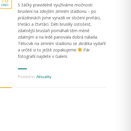
S žáčky pravidelně využíváme možnosti
ÚNO
bruslení na zdejším zimním stadionu – po
prázdninách jsme vyrazili ve složení prvňáci,
třeťáci a čtvrťáci. Děti bruslily ostošest,
zdatnější bruslaři pomáhali těm méně
zdatným a na ledě panovala dobrá nálada.
Tělocvik na zimním stadionu se zkrátka vydařil
a určitě si to ještě zopakujeme
Pár
fotografií najdete v Galerii.
Posted in:
Aktuality