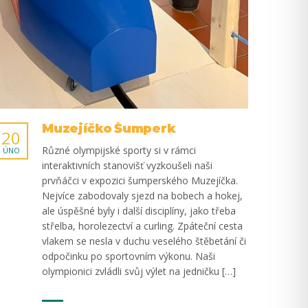
Muzejíčko Šumperk
20
Různé olympijské sporty si v rámci
ÚNO
interaktivních stanovišť vyzkoušeli naši
prvňáčci v expozici šumperského Muzejíčka.
Nejvíce zabodovaly sjezd na bobech a hokej,
ale úspěšné byly i další disciplíny, jako třeba
střelba, horolezectví a curling. Zpáteční cesta
vlakem se nesla v duchu veselého štěbetání či
odpočinku po sportovním výkonu. Naši
olympionici zvládli svůj výlet na jedničku […]