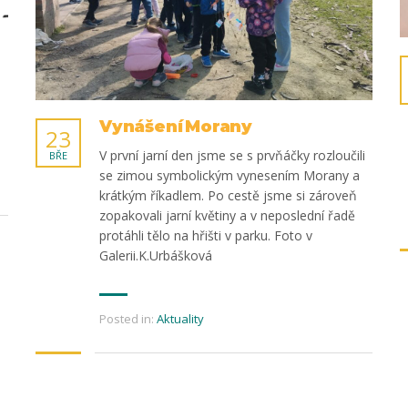
Vynášení Morany
23
V první jarní den jsme se s prvňáčky rozloučili
BŘE
se zimou symbolickým vynesením Morany a
krátkým říkadlem. Po cestě jsme si zároveň
zopakovali jarní květiny a v neposlední řadě
protáhli tělo na hřišti v parku. Foto v
Galerii.K.Urbášková
Posted in:
Aktuality