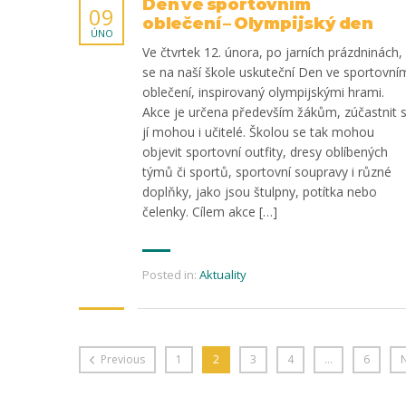
Den ve sportovním
09
oblečení – Olympijský den
ÚNO
Ve čtvrtek 12. února, po jarních prázdninách,
se na naší škole uskuteční Den ve sportovní
oblečení, inspirovaný olympijskými hrami.
Akce je určena především žákům, zúčastnit 
jí mohou i učitelé. Školou se tak mohou
objevit sportovní outfity, dresy oblíbených
týmů či sportů, sportovní soupravy i různé
doplňky, jako jsou štulpny, potítka nebo
čelenky. Cílem akce […]
Posted in:
Aktuality
Previous
1
2
3
4
…
6