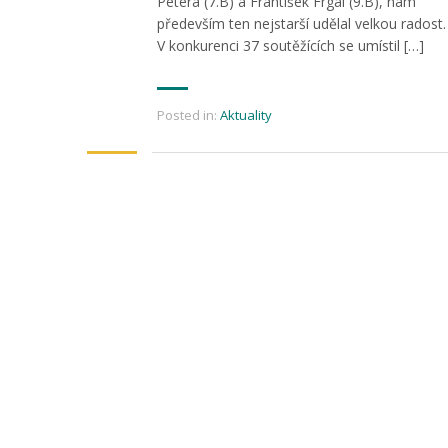
Petera (7.B) a František Frgál (9.B), nám
především ten nejstarší udělal velkou radost.
V konkurenci 37 soutěžících se umístil […]
Posted in:
Aktuality