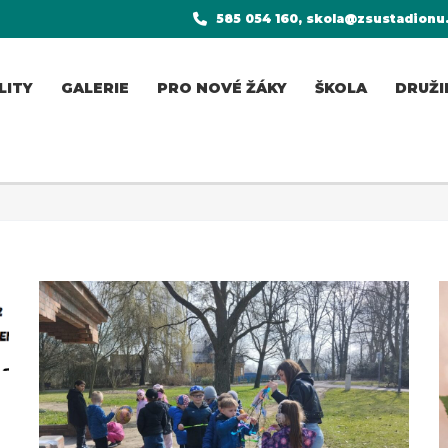
585 054 160, skola@zsustadionu
LITY
GALERIE
PRO NOVÉ ŽÁKY
ŠKOLA
DRUŽI