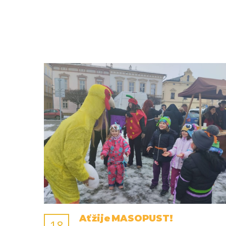
Ať žije MASOPUST!
18