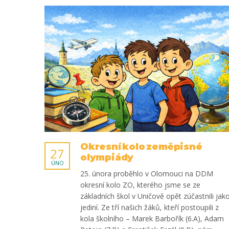
Okresní kolo zeměpisné
27
olympiády
ÚNO
25. února proběhlo v Olomouci na DDM
okresní kolo ZO, kterého jsme se ze
základních škol v Uničově opět zúčastnili jak
jediní. Ze tří našich žáků, kteří postoupili z
kola školního – Marek Barbořík (6.A), Adam