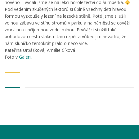
nového – vydali jsme se na lekci horolezectví do Šumperka.
Pod vedením zkušených lektorů si úplně všechny děti hravou
formou vyzkoušely lezení na lezecké stěně. Poté jsme si užili
volnou zábavu ve stínu stromů v parku a na náměstí se osvěžili
zmrzlinou i příjemnou vodní mlhou. Prvňáčci si užili také
pohodovou cestu vlakem tam i zpět a vůbec jim nevadilo, že
nám sluníčko tentokrát přálo o něco více.
Kateřina Urbášková, Amálie Číková
Foto v
Galerii
.