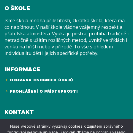
O ŠKOLE
Jsme škola mnoha příležitostí, zkrátka škola, která má
co nabídnout. V naší škole vládne vzájemný respekt a
přátelská atmosféra. Výuka je pestrá, probíhá tradičně i
netradičně s užitím rozličných metod, uvnitř ve třídách i
venku na hřišti nebo v přírodě. To vše s ohledem
individualitu dětí i jejich specifické potřeby.
INFORMACE
OCHRANA OSOBNÍCH ÚDAJŮ
PROHLÁŠENÍ O PŘÍSTUPNOSTI
KONTAKT
Základní škola Uničov, U Stadionu 849, U
Naše webové stránky využívají cookies k zajištění správného
Stadionu 849, 783 91 Uničov
fungování webové aplikace. Zároveň dbáme na ochranu vašeho